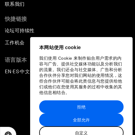
联系我们
快捷链接
论坛可持续性
工作机会
本网站使用 cookie
我们使用 Cookie 来制作贴合用户需求的内
语言版本
容与广告、提供社交媒体功能以及分析我们
的流量。我们还会与社交媒体、广告和分析
EN
ES
中文
日本語
▪
▪
▪
合作伙伴分享您对我们网站的使用情况，这
些合作伙伴可能会将此类信息与您提供给他
们或他们在您使用其服务的过程中收集的其
他信息相结合。
拒绝
隐私政策和服务条款
全部允许
站点地图
自定义
©
2026
世界经济论坛