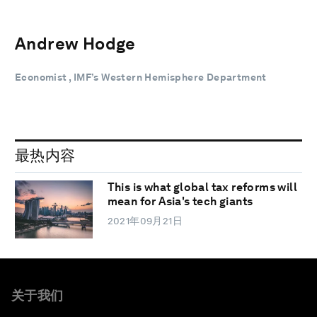
Andrew Hodge
Economist , IMF’s Western Hemisphere Department
最热内容
This is what global tax reforms will
mean for Asia's tech giants
2021年09月21日
关于我们