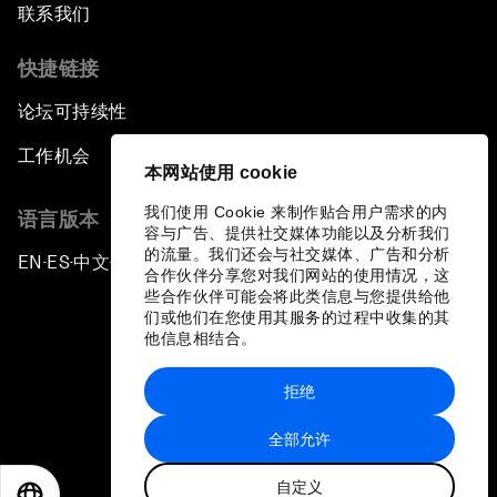
联系我们
快捷链接
论坛可持续性
工作机会
本网站使用 cookie
我们使用 Cookie 来制作贴合用户需求的内
语言版本
容与广告、提供社交媒体功能以及分析我们
的流量。我们还会与社交媒体、广告和分析
EN
ES
中文
日本語
▪
▪
▪
合作伙伴分享您对我们网站的使用情况，这
些合作伙伴可能会将此类信息与您提供给他
们或他们在您使用其服务的过程中收集的其
他信息相结合。
拒绝
隐私政策和服务条款
全部允许
站点地图
自定义
©
2026
世界经济论坛
EN
ES
中文
日本語