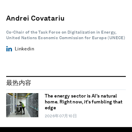
Andrei Covatariu
Co-Chair of the Task Force on Digitalization in Energy,
United Nations Economic Commission for Europe (UNECE)
Linkedin
最热内容
The energy sector is AI's natural
home. Right now, it's fumbling that
edge
2026年07月10日