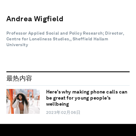
Andrea Wigfield
Professor Applied Social and Policy Research; Director,
Centre for Loneliness Studies,, Sheffield Hallam
University
最热内容
Here's why making phone calls can
be great for young people's
wellbeing
2023年02月06日