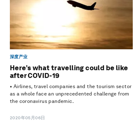
深度产业
Here’s what travelling could be like
after COVID-19
• Airlines, travel companies and the tourism sector
as a whole face an unprecedented challenge from
the coronavirus pandemic.
2020年05月06日