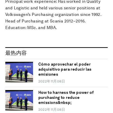
Principal work experience: Has worked in Quality
and Logistic and held various senior positions at
Volkswagen’s Purchasing organization since 1992.
Head of Purchasing at Scania 2012–2016.
Education: MSc. and MBA.
最热内容
Cómo aprovechar el poder
adquisitivo para reducir las
emisiones
2022年11月08日
How to harness the power of
purchasing to reduce
emissions&nbsp;
2022年11月08日