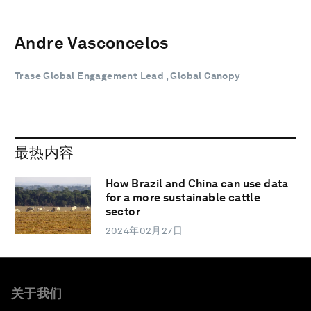
Andre Vasconcelos
Trase Global Engagement Lead , Global Canopy
最热内容
How Brazil and China can use data
for a more sustainable cattle
sector
2024年02月27日
关于我们