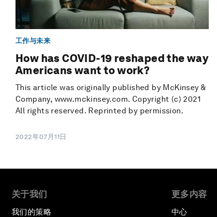
工作与未来
How has COVID-19 reshaped the way
Americans want to work?
This article was originally published by McKinsey &
Company, www.mckinsey.com. Copyright (c) 2021
All rights reserved. Reprinted by permission.
2022年07月11日
关于我们
更多内容
我们的策略
中心