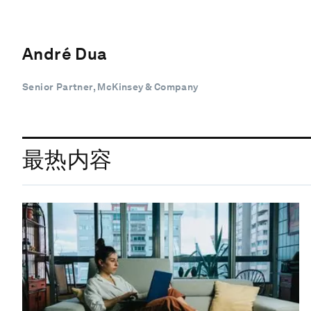
André Dua
Senior Partner, McKinsey & Company
最热内容