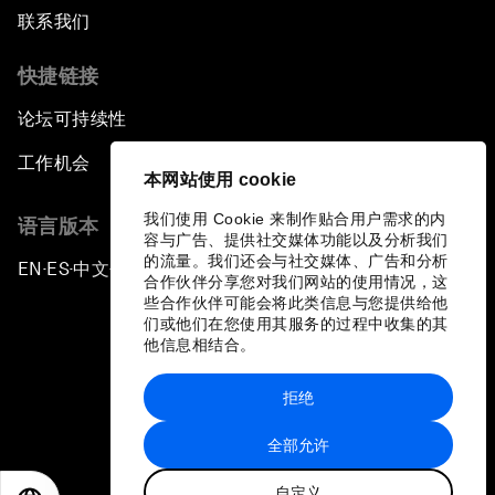
联系我们
快捷链接
论坛可持续性
工作机会
本网站使用 cookie
我们使用 Cookie 来制作贴合用户需求的内
语言版本
容与广告、提供社交媒体功能以及分析我们
的流量。我们还会与社交媒体、广告和分析
EN
ES
中文
日本語
▪
▪
▪
合作伙伴分享您对我们网站的使用情况，这
些合作伙伴可能会将此类信息与您提供给他
们或他们在您使用其服务的过程中收集的其
他信息相结合。
拒绝
隐私政策和服务条款
全部允许
站点地图
自定义