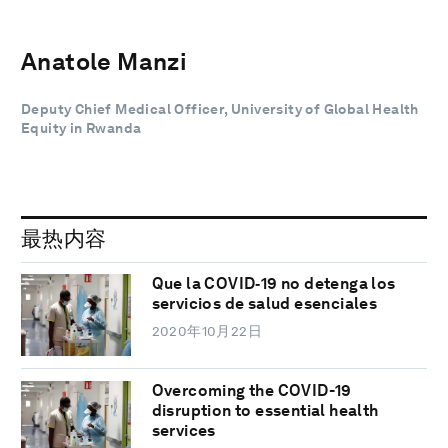
Anatole Manzi
Deputy Chief Medical Officer, University of Global Health
Equity in Rwanda
最热内容
Que la COVID‑19 no detenga los
servicios de salud esenciales
2020年10月22日
Overcoming the COVID-19
disruption to essential health
services