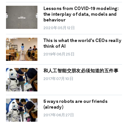
Lessons from COVID-19 modeling:
the interplay of data, models and
behaviour
2020年05月12日
This is what the world's CEOs really
think of AI
2019年06月25日
和人工智能交朋友必须知道的五件事
2017年07月10日
5 ways robots are our friends
(already)
2017年06月27日