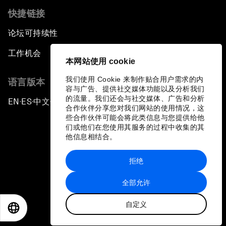
快捷链接
论坛可持续性
工作机会
本网站使用 cookie
我们使用 Cookie 来制作贴合用户需求的内
语言版本
容与广告、提供社交媒体功能以及分析我们
的流量。我们还会与社交媒体、广告和分析
EN
ES
中文
日本語
▪
▪
▪
合作伙伴分享您对我们网站的使用情况，这
些合作伙伴可能会将此类信息与您提供给他
们或他们在您使用其服务的过程中收集的其
他信息相结合。
拒绝
隐私政策和服务条款
全部允许
站点地图
自定义
©
2026
世界经济论坛
EN
ES
中文
日本語