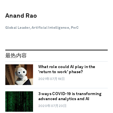
Anand Rao
Global Leader, Artificial Intelligence, PwC
最热内容
What role could AI play in the
'return to work' phase?
2021年07月19日
3 ways COVID-19 is transforming
advanced analytics and AI
2020年07月23日