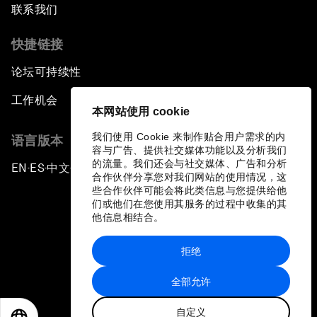
联系我们
快捷链接
论坛可持续性
工作机会
本网站使用 cookie
我们使用 Cookie 来制作贴合用户需求的内
语言版本
容与广告、提供社交媒体功能以及分析我们
的流量。我们还会与社交媒体、广告和分析
EN
ES
中文
日本語
▪
▪
▪
合作伙伴分享您对我们网站的使用情况，这
些合作伙伴可能会将此类信息与您提供给他
们或他们在您使用其服务的过程中收集的其
他信息相结合。
拒绝
隐私政策和服务条款
全部允许
站点地图
自定义
©
2026
世界经济论坛