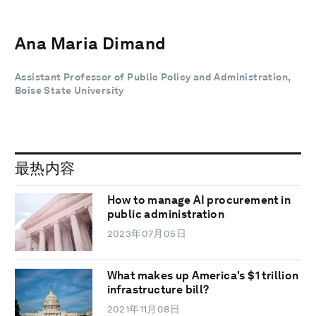
Ana Maria Dimand
Assistant Professor of Public Policy and Administration,
Boise State University
最热内容
How to manage AI procurement in
public administration
2023年07月05日
What makes up America's $1 trillion
infrastructure bill?
2021年11月08日