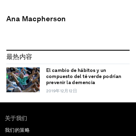
Ana Macpherson
最热内容
El cambio de hábitos y un
compuesto del té verde podrían
prevenir la demencia
2019年12月12日
关于我们
我们的策略