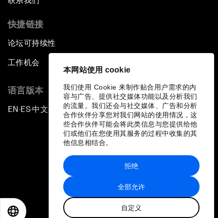
联系我们
快捷链接
论坛可持续性
工作机会
本网站使用 cookie
我们使用 Cookie 来制作贴合用户需求的内
语言版本
容与广告、提供社交媒体功能以及分析我们
的流量。我们还会与社交媒体、广告和分析
EN
ES
中文
日本語
▪
▪
▪
合作伙伴分享您对我们网站的使用情况，这
些合作伙伴可能会将此类信息与您提供给他
们或他们在您使用其服务的过程中收集的其
他信息相结合。
拒绝
隐私政策和服务条款
全部允许
站点地图
自定义
©
2026
世界经济论坛
EN
ES
中文
日本語