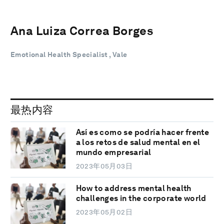
Ana Luiza Correa Borges
Emotional Health Specialist , Vale
最热内容
Así es como se podría hacer frente
a los retos de salud mental en el
mundo empresarial
2023年05月03日
How to address mental health
challenges in the corporate world
2023年05月02日