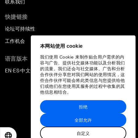
联系我们
快捷链接
论坛可持续性
工作机会
本网站使用 cookie
我们使用 Cookie 来制作贴合用户需求的内
语言版本
容与广告、提供社交媒体功能以及分析我们
的流量。我们还会与社交媒体、广告和分析
EN
ES
中文
日本語
▪
▪
▪
合作伙伴分享您对我们网站的使用情况，这
些合作伙伴可能会将此类信息与您提供给他
们或他们在您使用其服务的过程中收集的其
他信息相结合。
拒绝
隐私政策和服务条款
全部允许
站点地图
自定义
©
2026
世界经济论坛
EN
ES
中文
日本語