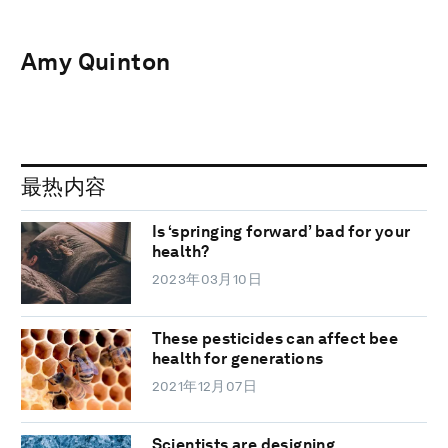
Amy Quinton
最热内容
Is ‘springing forward’ bad for your
health?
2023年03月10日
These pesticides can affect bee
health for generations
2021年12月07日
Scientists are designing