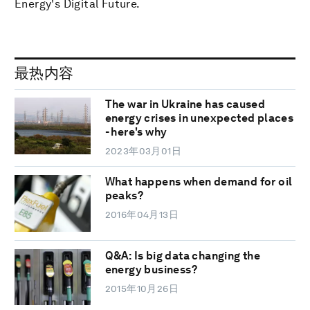
Energy's Digital Future.
最热内容
The war in Ukraine has caused
energy crises in unexpected places
- here's why
2023年03月01日
What happens when demand for oil
peaks?
2016年04月13日
Q&A: Is big data changing the
energy business?
2015年10月26日