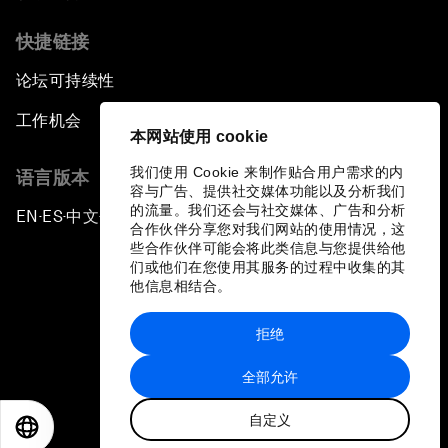
快捷链接
论坛可持续性
工作机会
本网站使用 cookie
我们使用 Cookie 来制作贴合用户需求的内
语言版本
容与广告、提供社交媒体功能以及分析我们
的流量。我们还会与社交媒体、广告和分析
EN
ES
中文
日本語
▪
▪
▪
合作伙伴分享您对我们网站的使用情况，这
些合作伙伴可能会将此类信息与您提供给他
们或他们在您使用其服务的过程中收集的其
他信息相结合。
拒绝
隐私政策和服务条款
全部允许
站点地图
自定义
©
2026
世界经济论坛
EN
ES
中文
日本語