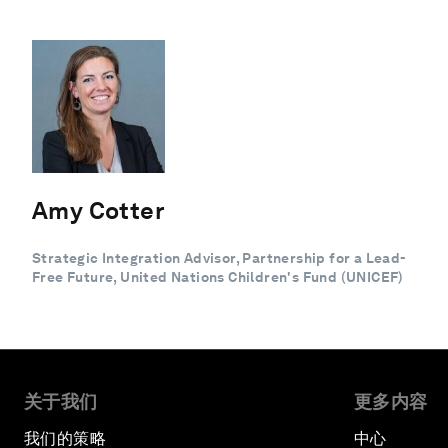
Amy Cotter
Strategic Integration Advisor, Partnership for a Lead-
Free Future, United Nations Children's Fund (UNICEF)
关于我们
更多内容
我们的策略
中心