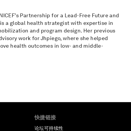
UNICEF's Partnership for a Lead-Free Future and
s a global health strategist with expertise in
mobilization and program design. Her previous
dvisory work for Jhpiego, where she helped
prove health outcomes in low- and middle-
快捷链接
论坛可持续性