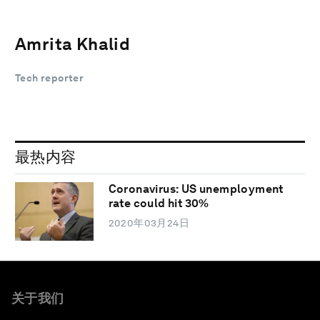
Amrita Khalid
Tech reporter
最热内容
Coronavirus: US unemployment
rate could hit 30%
2020年03月24日
关于我们