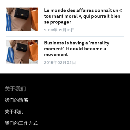
Le monde des affaires connaît un «
tournant moral », qui pourrait bien
se propager
2018年02月15日
Business is having a 'morality
moment'. It could become a
movement
2018年02月02日
关于我们
我们的策略
关于我们
我们的工作方式