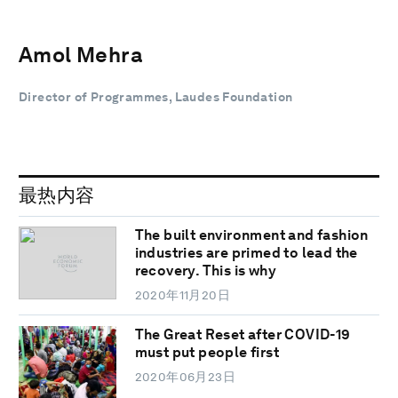
Amol Mehra
Director of Programmes, Laudes Foundation
最热内容
The built environment and fashion
industries are primed to lead the
recovery. This is why
2020年11月20日
The Great Reset after COVID-19
must put people first
2020年06月23日