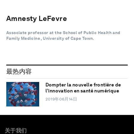
Amnesty LeFevre
Associate professor at the School of Public Health and
Family Medicine , University of Cape Town.
最热内容
Dompter la nouvelle frontière de
l’innovation en santé numérique
2019年06月14日
关于我们