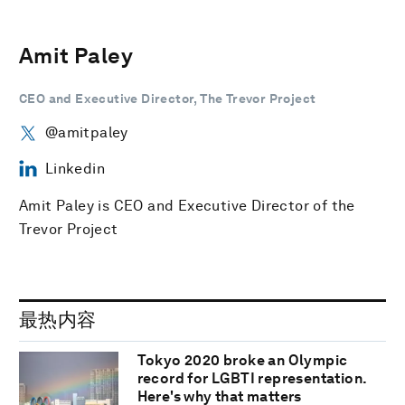
Amit Paley
CEO and Executive Director, The Trevor Project
@amitpaley
Linkedin
Amit Paley is CEO and Executive Director of the
Trevor Project
最热内容
Tokyo 2020 broke an Olympic
record for LGBTI representation.
Here's why that matters