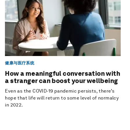
健康与医疗系统
How a meaningful conversation with
a stranger can boost your wellbeing
Even as the COVID-19 pandemic persists, there’s
hope that life will return to some level of normalcy
in 2022.