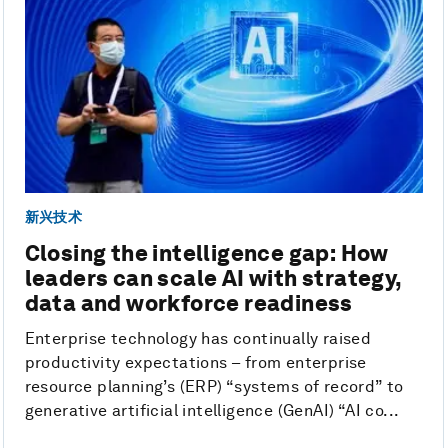
新兴技术
Closing the intelligence gap: How
leaders can scale AI with strategy,
data and workforce readiness
Enterprise technology has continually raised
productivity expectations – from enterprise
resource planning’s (ERP) “systems of record” to
generative artificial intelligence (GenAI) “AI co...