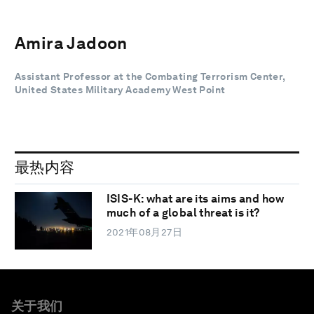
Amira Jadoon
Assistant Professor at the Combating Terrorism Center,
United States Military Academy West Point
最热内容
ISIS-K: what are its aims and how
much of a global threat is it?
2021年08月27日
关于我们