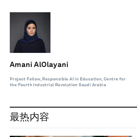
Amani AlOlayani
Project Fellow, Responsible AI in Education, Centre for
the Fourth Industrial Revolution Saudi Arabia
最热内容