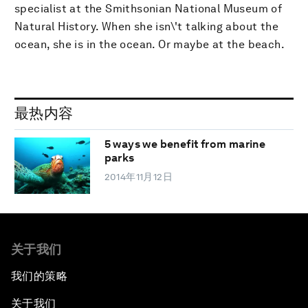
specialist at the Smithsonian National Museum of
Natural History. When she isn\'t talking about the
ocean, she is in the ocean. Or maybe at the beach.
最热内容
5 ways we benefit from marine
parks
2014年11月12日
关于我们
我们的策略
关于我们