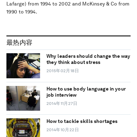
Lafarge) from 1994 to 2002 and McKinsey & Co from
1990 to 1994.
最热内容
Why leaders should change the way
they think about stress
2015年02月18日
How to use body language in your
job interview
2014年11月27日
How to tackle skills shortages
2014年10月22日