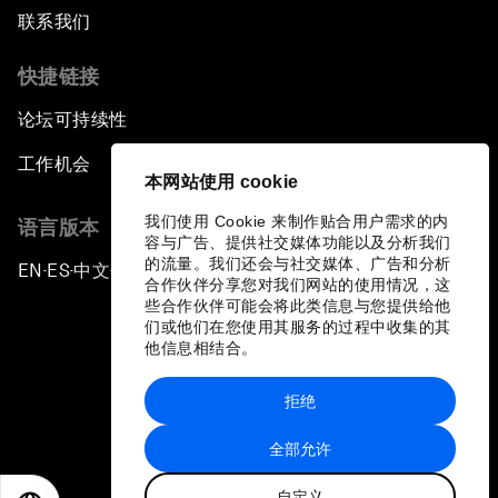
联系我们
快捷链接
论坛可持续性
工作机会
本网站使用 cookie
我们使用 Cookie 来制作贴合用户需求的内
语言版本
容与广告、提供社交媒体功能以及分析我们
的流量。我们还会与社交媒体、广告和分析
EN
ES
中文
日本語
▪
▪
▪
合作伙伴分享您对我们网站的使用情况，这
些合作伙伴可能会将此类信息与您提供给他
们或他们在您使用其服务的过程中收集的其
他信息相结合。
拒绝
隐私政策和服务条款
全部允许
站点地图
自定义