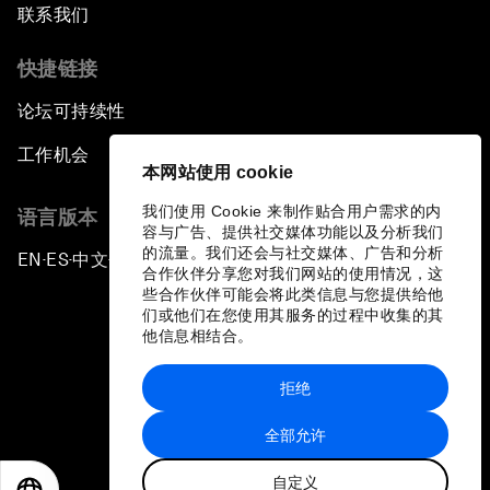
联系我们
快捷链接
论坛可持续性
工作机会
本网站使用 cookie
我们使用 Cookie 来制作贴合用户需求的内
语言版本
容与广告、提供社交媒体功能以及分析我们
的流量。我们还会与社交媒体、广告和分析
EN
ES
中文
日本語
▪
▪
▪
合作伙伴分享您对我们网站的使用情况，这
些合作伙伴可能会将此类信息与您提供给他
们或他们在您使用其服务的过程中收集的其
他信息相结合。
拒绝
隐私政策和服务条款
全部允许
站点地图
自定义
©
2026
世界经济论坛