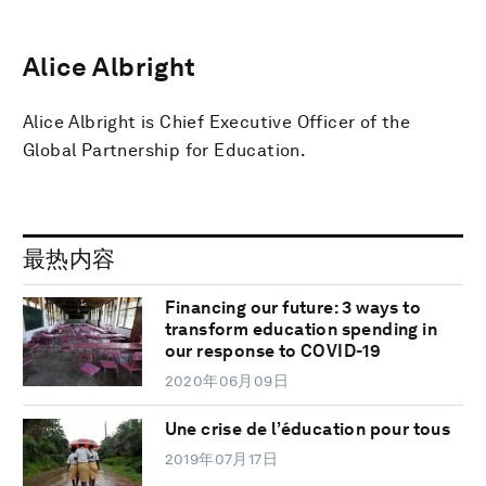
Alice Albright
Alice Albright is Chief Executive Officer of the
Global Partnership for Education.
最热内容
Financing our future: 3 ways to
transform education spending in
our response to COVID-19
2020年06月09日
Une crise de l’éducation pour tous
2019年07月17日