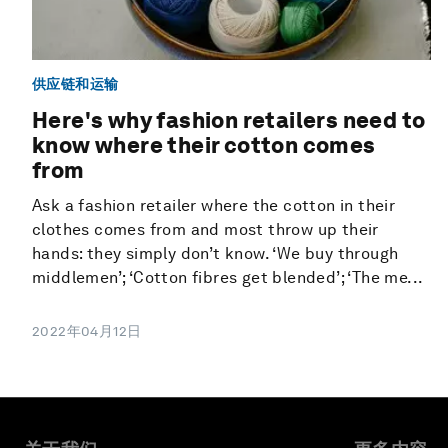
供应链和运输
Here's why fashion retailers need to
know where their cotton comes
from
Ask a fashion retailer where the cotton in their
clothes comes from and most throw up their
hands: they simply don’t know. ‘We buy through
middlemen’; ‘Cotton fibres get blended’; ‘The me...
2022年04月12日