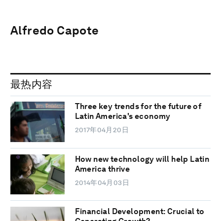
Alfredo Capote
最热内容
Three key trends for the future of
Latin America's economy
2017年04月20日
How new technology will help Latin
America thrive
2014年04月03日
Financial Development: Crucial to