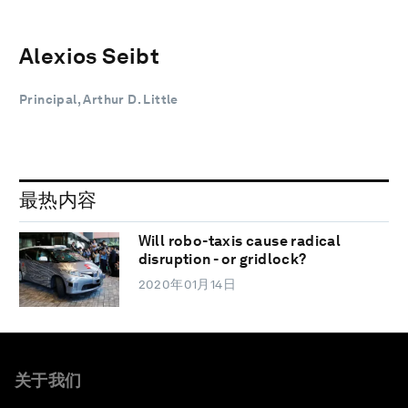
Alexios Seibt
Principal, Arthur D. Little
最热内容
Will robo-taxis cause radical
disruption - or gridlock?
2020年01月14日
关于我们