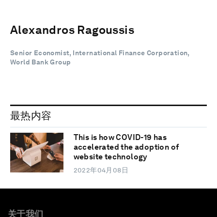
Alexandros Ragoussis
Senior Economist, International Finance Corporation,
World Bank Group
最热内容
This is how COVID-19 has
accelerated the adoption of
website technology
2022年04月08日
关于我们