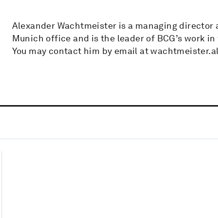
Alexander Wachtmeister is a managing director a
Munich office and is the leader of BCG’s work in
You may contact him by email at wachtmeister.