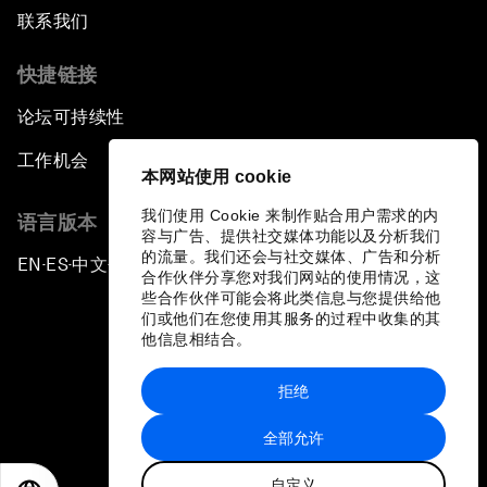
联系我们
快捷链接
论坛可持续性
工作机会
本网站使用 cookie
我们使用 Cookie 来制作贴合用户需求的内
语言版本
容与广告、提供社交媒体功能以及分析我们
的流量。我们还会与社交媒体、广告和分析
EN
ES
中文
日本語
▪
▪
▪
合作伙伴分享您对我们网站的使用情况，这
些合作伙伴可能会将此类信息与您提供给他
们或他们在您使用其服务的过程中收集的其
他信息相结合。
拒绝
隐私政策和服务条款
全部允许
站点地图
自定义