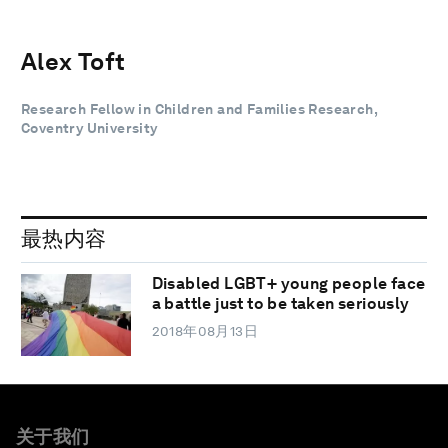
Alex Toft
Research Fellow in Children and Families Research,
Coventry University
最热内容
Disabled LGBT+ young people face
a battle just to be taken seriously
2018年08月13日
关于我们