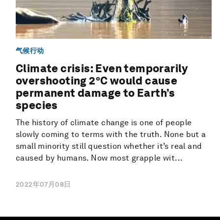
气候行动
Climate crisis: Even temporarily
overshooting 2°C would cause
permanent damage to Earth’s
species
The history of climate change is one of people
slowly coming to terms with the truth. None but a
small minority still question whether it’s real and
caused by humans. Now most grapple wit...
2022年07月08日