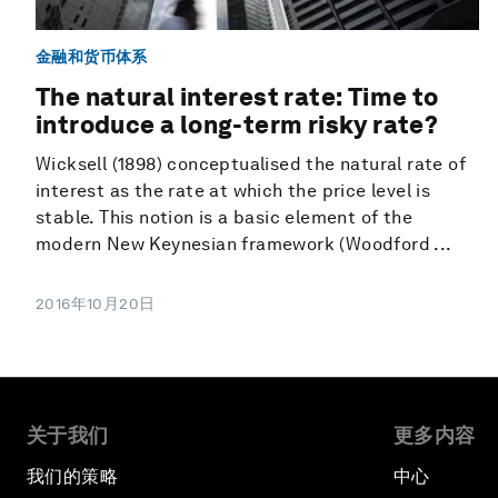
金融和货币体系
The natural interest rate: Time to
introduce a long-term risky rate?
Wicksell (1898) conceptualised the natural rate of
interest as the rate at which the price level is
stable. This notion is a basic element of the
modern New Keynesian framework (Woodford ...
2016年10月20日
关于我们
更多内容
我们的策略
中心