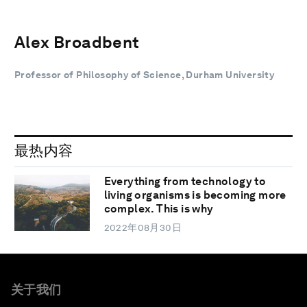
Alex Broadbent
Professor of Philosophy of Science, Durham University
最热内容
Everything from technology to
living organisms is becoming more
complex. This is why
2022年08月30日
关于我们