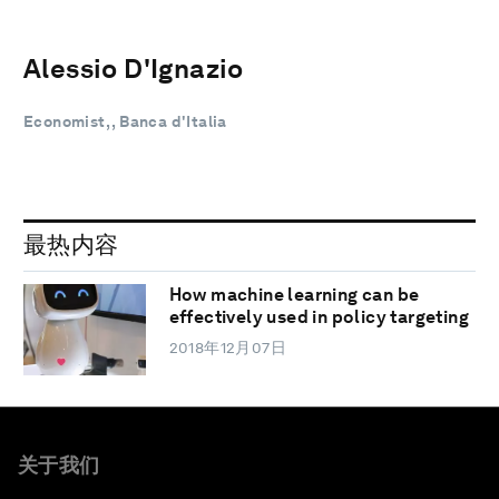
Alessio D'Ignazio
Economist, , Banca d'Italia
最热内容
How machine learning can be
effectively used in policy targeting
2018年12月07日
关于我们