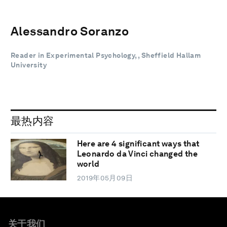
Alessandro Soranzo
Reader in Experimental Psychology, , Sheffield Hallam
University
最热内容
Here are 4 significant ways that
Leonardo da Vinci changed the
world
2019年05月09日
关于我们