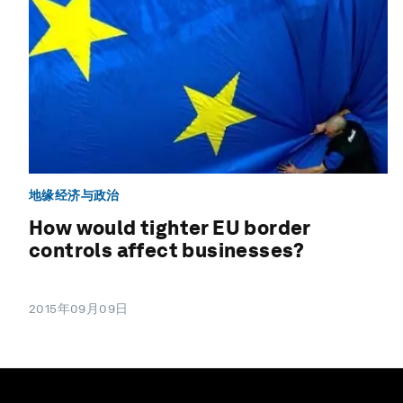
地缘经济与政治
How would tighter EU border
controls affect businesses?
2015年09月09日