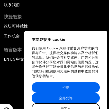
联系我们
快捷链接
论坛可持续性
工作机会
本网站使用 cookie
我们使用 Cookie 来制作贴合用户需求的内
语言版本
容与广告、提供社交媒体功能以及分析我们
的流量。我们还会与社交媒体、广告和分析
EN
ES
中文
日本語
▪
▪
▪
合作伙伴分享您对我们网站的使用情况，这
些合作伙伴可能会将此类信息与您提供给他
们或他们在您使用其服务的过程中收集的其
他信息相结合。
拒绝
隐私政策和服务条款
全部允许
站点地图
自定义