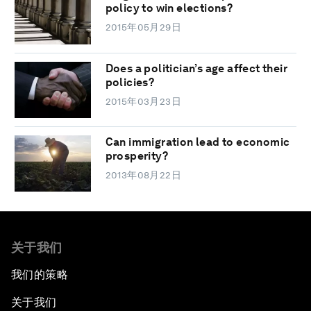
policy to win elections?
2015年05月29日
Does a politician’s age affect their
policies?
2015年03月23日
Can immigration lead to economic
prosperity?
2013年08月22日
关于我们
我们的策略
关于我们