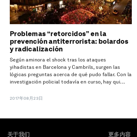
Problemas “retorcidos” en la
prevención antiterrorista: bolardos
y radicalización
Según aminora el shock tras los ataques
yihadistas en Barcelona y Cambrils, surgen las
lógicas preguntas acerca de qué pudo fallar. Con la
investigación policial todavía en curso, hay qui...
2017年08月23日
关于我们
更多内容