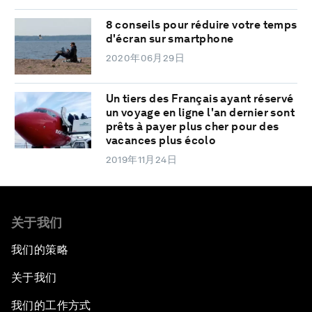
8 conseils pour réduire votre temps
d'écran sur smartphone
2020年06月29日
Un tiers des Français ayant réservé
un voyage en ligne l'an dernier sont
prêts à payer plus cher pour des
vacances plus écolo
2019年11月24日
关于我们
我们的策略
关于我们
我们的工作方式