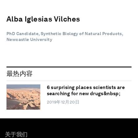
Alba Iglesias Vilches
PhD Candidate, Synthetic Biology of Natural Products,
Newcastle University
最热内容
6 surprising places scientists are
searching for new drugs&nbsp;
2019年12月20日
关于我们