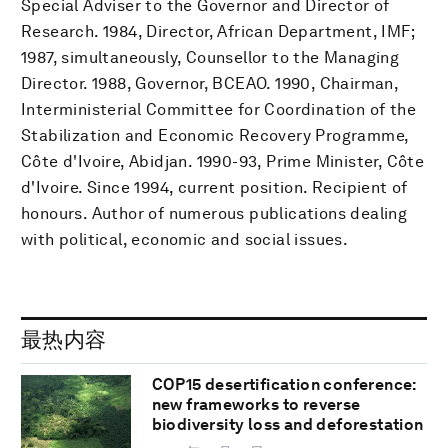
Special Adviser to the Governor and Director of
Research. 1984, Director, African Department, IMF;
1987, simultaneously, Counsellor to the Managing
Director. 1988, Governor, BCEAO. 1990, Chairman,
Interministerial Committee for Coordination of the
Stabilization and Economic Recovery Programme,
Côte d'Ivoire, Abidjan. 1990-93, Prime Minister, Côte
d'Ivoire. Since 1994, current position. Recipient of
honours. Author of numerous publications dealing
with political, economic and social issues.
最热内容
COP15 desertification conference:
new frameworks to reverse
biodiversity loss and deforestation