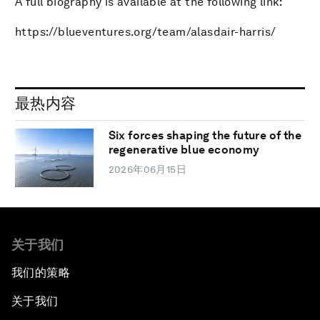
A full biography is available at the following link:
https://blueventures.org/team/alasdair-harris/
最热内容
Six forces shaping the future of the
regenerative blue economy
2026年06月15日
关于我们
我们的策略
关于我们