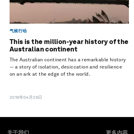
气候行动
This is the million-year history of the
Australian continent
The Australian continent has a remarkable history
— a story of isolation, desiccation and resilience
on an ark at the edge of the world.
2019年04月29日
关于我们
更多内容